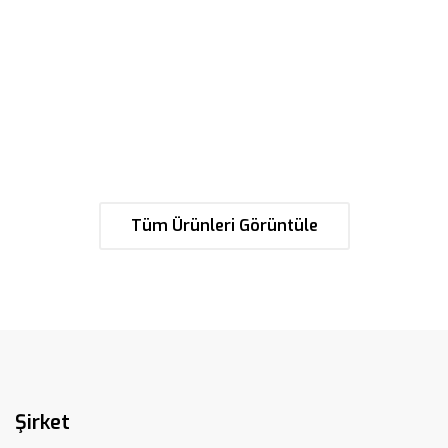
Plaka Koleksiyonu
Number of products: 52
Tüm Ürünleri Görüntüle
Şirket