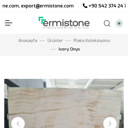
, export@ermistone.com
+90 542 374 24 76
+9
Anasayfa
Ürünler
Plaka Koleksiyonu
Ivory Onyx