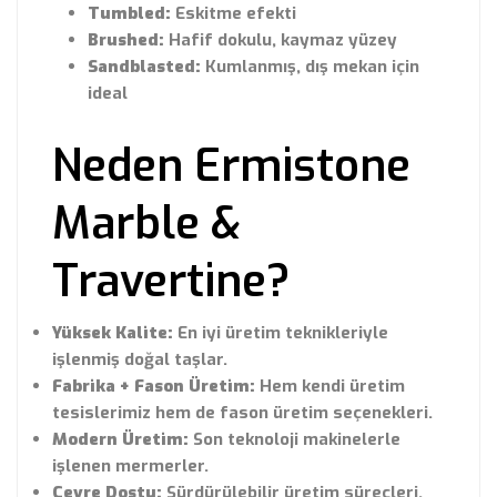
Tumbled:
Eskitme efekti
Brushed:
Hafif dokulu, kaymaz yüzey
Sandblasted:
Kumlanmış, dış mekan için
ideal
Neden Ermistone
Marble &
Travertine?
Yüksek Kalite:
En iyi üretim teknikleriyle
işlenmiş doğal taşlar.
Fabrika + Fason Üretim:
Hem kendi üretim
tesislerimiz hem de fason üretim seçenekleri.
Modern Üretim:
Son teknoloji makinelerle
işlenen mermerler.
Çevre Dostu:
Sürdürülebilir üretim süreçleri.