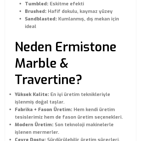
Tumbled:
Eskitme efekti
Brushed:
Hafif dokulu, kaymaz yüzey
Sandblasted:
Kumlanmış, dış mekan için
ideal
Neden Ermistone
Marble &
Travertine?
Yüksek Kalite:
En iyi üretim teknikleriyle
işlenmiş doğal taşlar.
Fabrika + Fason Üretim:
Hem kendi üretim
tesislerimiz hem de fason üretim seçenekleri.
Modern Üretim:
Son teknoloji makinelerle
işlenen mermerler.
Çevre Dostu:
Sürdürülebilir üretim süreçleri.