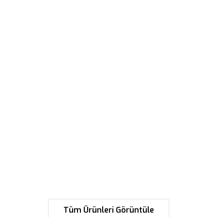
Plaka Koleksiyonu
Number of products: 52
Tüm Ürünleri Görüntüle